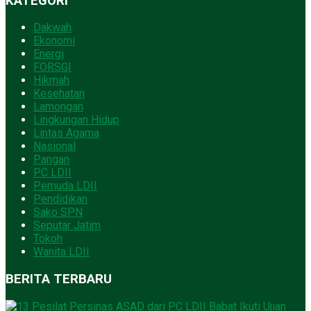
KATEGORI
Dakwah
Ekonomi
Energi
FORSGI
Hikmah
Kesehatan
Lamongan
Lingkungan Hidup
Lintas Agama
Nasional
Pangan
PC LDII
Pemuda LDII
Pendidikan
Sako SPN
Seputar Jatim
Tokoh
Wanita LDII
BERITA TERBARU