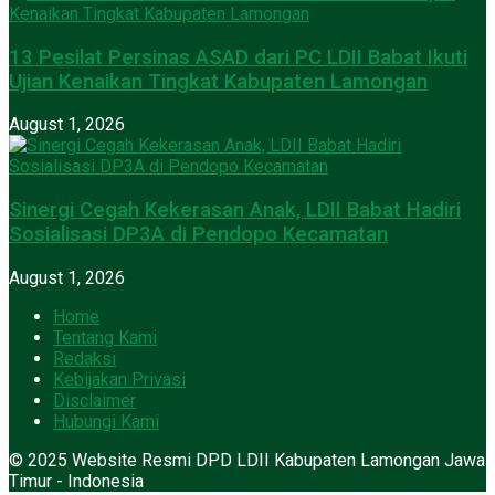
13 Pesilat Persinas ASAD dari PC LDII Babat Ikuti
Ujian Kenaikan Tingkat Kabupaten Lamongan
August 1, 2026
Sinergi Cegah Kekerasan Anak, LDII Babat Hadiri
Sosialisasi DP3A di Pendopo Kecamatan
August 1, 2026
Home
Tentang Kami
Redaksi
Kebijakan Privasi
Disclaimer
Hubungi Kami
© 2025 Website Resmi DPD LDII Kabupaten Lamongan Jawa
Timur - Indonesia