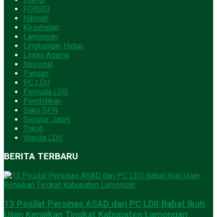
FORSGI
Hikmah
Kesehatan
Lamongan
Lingkungan Hidup
Lintas Agama
Nasional
Pangan
PC LDII
Pemuda LDII
Pendidikan
Sako SPN
Seputar Jatim
Tokoh
Wanita LDII
BERITA TERBARU
13 Pesilat Persinas ASAD dari PC LDII Babat Ikuti
Ujian Kenaikan Tingkat Kabupaten Lamongan