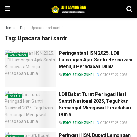
Home
Tag
Upacara hari santri
Tag:
Upacara hari santri
Peringantan HSN 2025, LDII
LAMONGAN
Lamongan Ajak Santri Berinovasi
Menuju Peradaban Dunia
BY
EDDY ISTIYAN ZUHRI
OCTOBER 27, 2025
LDII Babat Turut Peringati Hari
PC LDII
Santri Nasional 2025, Teguhkan
Semangat Mengawal Peradaban
Dunia
BY
EDDY ISTIYAN ZUHRI
OCTOBER 23, 2025
Peringati HSN, Bupati Lamongan