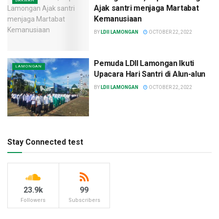
DAKWAH
Ajak santri menjaga Martabat
Kemanusiaan
BY
LDII LAMONGAN
OCTOBER 22, 2022
Pemuda LDII Lamongan Ikuti
LAMONGAN
Upacara Hari Santri di Alun-alun
BY
LDII LAMONGAN
OCTOBER 22, 2022
Stay Connected test
23.9k
99
Followers
Subscribers