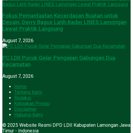
Fokus Pemanfaatan Kecerdasan Buatan untuk
Desain, Derry Bagus Latih Kader LINES Lamongan
Lewat Praktik Langsung
August 7, 2026
PC LDII Pucuk Gelar Pengajian Gabungan Dua
Kecamatan
August 7, 2026
Home
Tentang Kami
Redaksi
Kebijakan Privasi
Disclaimer
Hubungi Kami
© 2025 Website Resmi DPD LDII Kabupaten Lamongan Jawa
Timur - Indonesia