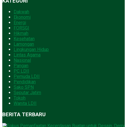
KATEGORI
Dakwah
Ekonomi
Energi
FORSGI
Hikmah
Kesehatan
Lamongan
Lingkungan Hidup
Lintas Agama
Nasional
Pangan
PC LDII
Pemuda LDII
Pendidikan
Sako SPN
Seputar Jatim
Tokoh
Wanita LDII
BERITA TERBARU