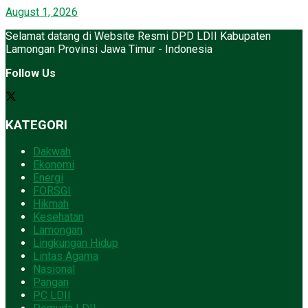
August 1, 2026
Selamat datang di Website Resmi DPD LDII Kabupaten
Lamongan Provinsi Jawa Timur - Indonesia
Follow Us
KATEGORI
Dakwah
Ekonomi
Energi
FORSGI
Hikmah
Kesehatan
Lamongan
Lingkungan Hidup
Lintas Agama
Nasional
Pangan
PC LDII