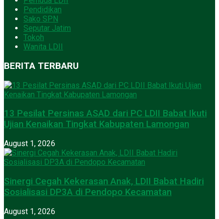
Pemuda LDII
Pendidikan
Sako SPN
Seputar Jatim
Tokoh
Wanita LDII
BERITA TERBARU
13 Pesilat Persinas ASAD dari PC LDII Babat Ikuti
Ujian Kenaikan Tingkat Kabupaten Lamongan
August 1, 2026
Sinergi Cegah Kekerasan Anak, LDII Babat Hadiri
Sosialisasi DP3A di Pendopo Kecamatan
August 1, 2026