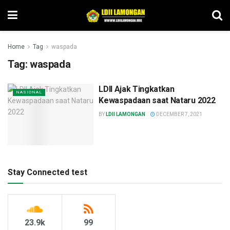
Home
Tag
waspada
Tag:
waspada
LDII Ajak Tingkatkan
NASIONAL
Kewaspadaan saat Nataru 2022
BY
LDII LAMONGAN
DECEMBER 7, 2021
Stay Connected test
23.9k
99