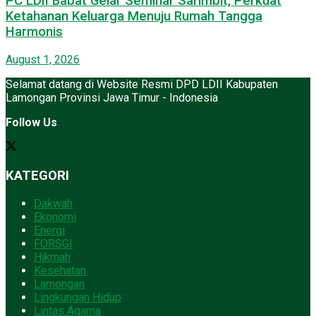
PC LDII Babat Gelar Seminar Sarimbit, Perkuat
Ketahanan Keluarga Menuju Rumah Tangga
Harmonis
August 1, 2026
Selamat datang di Website Resmi DPD LDII Kabupaten
Lamongan Provinsi Jawa Timur - Indonesia
Follow Us
KATEGORI
Dakwah
Ekonomi
Energi
FORSGI
Hikmah
Kesehatan
Lamongan
Lingkungan Hidup
Lintas Agama