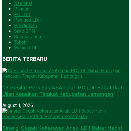
Nasional
Pangan
PC LDII
Pemuda LDII
Pendidikan
Sako SPN
Seputar Jatim
Tokoh
Wanita LDII
BERITA TERBARU
13 Pesilat Persinas ASAD dari PC LDII Babat Ikuti
Ujian Kenaikan Tingkat Kabupaten Lamongan
August 1, 2026
Sinergi Cegah Kekerasan Anak, LDII Babat Hadiri