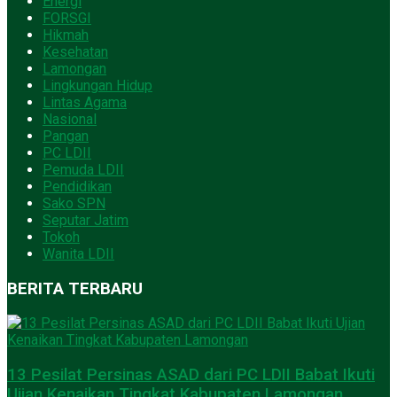
Energi
FORSGI
Hikmah
Kesehatan
Lamongan
Lingkungan Hidup
Lintas Agama
Nasional
Pangan
PC LDII
Pemuda LDII
Pendidikan
Sako SPN
Seputar Jatim
Tokoh
Wanita LDII
BERITA TERBARU
13 Pesilat Persinas ASAD dari PC LDII Babat Ikuti
Ujian Kenaikan Tingkat Kabupaten Lamongan