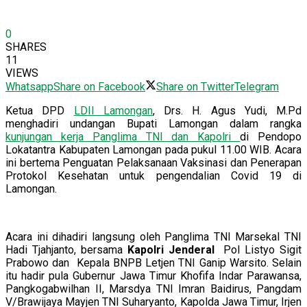
0
SHARES
11
VIEWS
Whatsapp
Share on Facebook
Share on Twitter
Telegram
Ketua DPD
LDII Lamongan
, Drs. H. Agus Yudi, M.Pd
menghadiri undangan Bupati Lamongan dalam rangka
kunjungan kerja Panglima TNI dan Kapolri
di Pendopo
Lokatantra Kabupaten Lamongan pada pukul 11.00 WIB. Acara
ini bertema Penguatan Pelaksanaan Vaksinasi dan Penerapan
Protokol Kesehatan untuk pengendalian Covid 19 di
Lamongan.
Acara ini dihadiri langsung oleh Panglima TNI Marsekal TNI
Hadi Tjahjanto, bersama
Kapolri Jenderal
Pol Listyo Sigit
Prabowo dan Kepala BNPB Letjen TNI Ganip Warsito. Selain
itu hadir pula Gubernur Jawa Timur Khofifa Indar Parawansa,
Pangkogabwilhan II, Marsdya TNI Imran Baidirus, Pangdam
V/Brawijaya Mayjen TNI Suharyanto, Kapolda Jawa Timur, Irjen