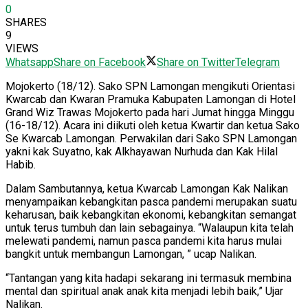
0
SHARES
9
VIEWS
Whatsapp
Share on Facebook
Share on Twitter
Telegram
Mojokerto (18/12). Sako SPN Lamongan mengikuti Orientasi
Kwarcab dan Kwaran Pramuka Kabupaten Lamongan di Hotel
Grand Wiz Trawas Mojokerto pada hari Jumat hingga Minggu
(16-18/12). Acara ini diikuti oleh ketua Kwartir dan ketua Sako
Se Kwarcab Lamongan. Perwakilan dari Sako SPN Lamongan
yakni kak Suyatno, kak Alkhayawan Nurhuda dan Kak Hilal
Habib.
Dalam Sambutannya, ketua Kwarcab Lamongan Kak Nalikan
menyampaikan kebangkitan pasca pandemi merupakan suatu
keharusan, baik kebangkitan ekonomi, kebangkitan semangat
untuk terus tumbuh dan lain sebagainya. “Walaupun kita telah
melewati pandemi, namun pasca pandemi kita harus mulai
bangkit untuk membangun Lamongan, ” ucap Nalikan.
“Tantangan yang kita hadapi sekarang ini termasuk membina
mental dan spiritual anak anak kita menjadi lebih baik,” Ujar
Nalikan.