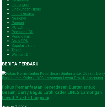
Kesehatan
Lamongan
Lingkungan Hidup
Lintas Agama
Nasional
Pangan
PC LDII
Pemuda LDII
Pendidikan
Sako SPN
Seputar Jatim
Tokoh
Wanita LDII
BERITA TERBARU
Fokus Pemanfaatan Kecerdasan Buatan untuk
Desain, Derry Bagus Latih Kader LINES Lamongan
Lewat Praktik Langsung