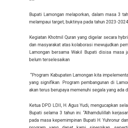
Bupati Lamongan melaporkan, dalam masa 3 ta
melampaui target, buktinya pada tahun 2023-202
Kegiatan Khotmil Quran yang digelar secara hybr
dan masyarakat atas kolaborasi mewujudkan pemba
Lamongan bersama Wakil Bupati disisa masa j
belum terselesaikan
“Program Kabupaten Lamongan kita impelementas
yang signifikan. Program pembangunan di Lamo
akan terus berupaya memenuhi segala yang ada di ja
Ketua DPD LDII, H. Agus Yudi, mengucapkan sela
Bupati selama 3 tahun ini. “Alhamdulillah ker
pada masa kepemimpinan Bupati H. Yuhronur dan w
program yang dapat kami sinergikan, seper