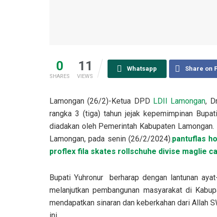
0
11
Whatsapp
Share on 
SHARES
VIEWS
Lamongan (26/2)-Ketua DPD
LDII Lamongan
, D
rangka 3 (tiga) tahun jejak kepemimpinan Bupa
diadakan oleh Pemerintah Kabupaten Lamongan. K
Lamongan, pada senin (26/2/2024).
pantuflas h
proflex
fila skates rollschuhe
divise maglie ca
Bupati Yuhronur berharap dengan lantunan aya
melanjutkan pembangunan masyarakat di Kabup
mendapatkan sinaran dan keberkahan dari Allah S
ini.