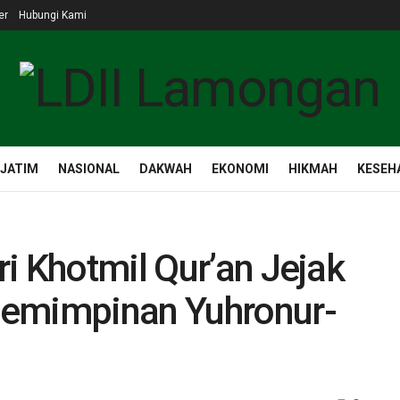
er
Hubungi Kami
 JATIM
NASIONAL
DAKWAH
EKONOMI
HIKMAH
KESEH
i Khotmil Qur’an Jejak
pemimpinan Yuhronur-