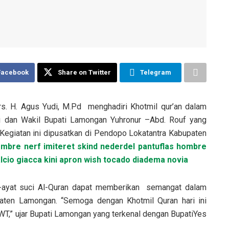
Facebook
Share on Twitter
Telegram
rs. H. Agus Yudi, M.Pd menghadiri Khotmil qur’an dalam
ti dan Wakil Bupati Lamongan Yuhronur –Abd. Rouf yang
egiatan ini dipusatkan di Pendopo Lokatantra Kabupaten
ombre nerf
imiteret skind nederdel
pantuflas hombre
lcio
giacca kini
apron wish
tocado diadema novia
t-ayat suci Al-Quran dapat memberikan semangat dalam
aten Lamongan. “Semoga dengan Khotmil Quran hari ini
WT,” ujar Bupati Lamongan yang terkenal dengan BupatiYes