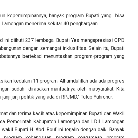
hun kepemimpinannya, banyak program Bupati yang bisa
4 Lamongan menerima sekitar 40 penghargaan.
id ini diikuti 237 lembaga. Bupati Yes mengapresiasi OPD
ngunan dengan semangat inklusifitas. Selain itu, Bupati
abatannya bertekad menuntaskan program-program yang
ikan kedalam 11 program, Alhamdulillah ada ada progres
ngan sudah dirasakan manfaatnya oleh masyarakat. Kita
nji janji politik yang ada di RPJMD,” Tutup Yuhronur.
mat dan terima kasih atas kepemimpinan Bupati dan Wakil
jasama Pemerintah Kabupaten Lamongan dan LDII Lamongan
akil Bupati H. Abd. Rouf ini terjalin dengan baik. Banyak
ti program kebangsaan, program keagamaan, program