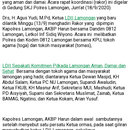
yang aman dan damai. Acara rapat koordinasi (rakor) ini digelar
di Gedung SKJ Polres Lamongan, Jum’at (18/9/2020).
Drs, H. Agus Yudi, M.Pd, Ketua
LDII Lamongan
yang baru
dilantik Minggu (13/9) menghadiri Rakor yang dipimpin
Kapolres Lamongan, AKBP Harun bersama Dandim 0812
Lamongan, Letkol Inf Sidiq Wiyono. Acara ini melibatkan
Polres dan Kodim 0812 Lamongan bersama KPU, tokoh
agama (toga) dan tokoh masyarakat (tomas),
LDII Sepakati Komitmen Pilkada Lamongan Aman, Damai dan
Sehat
Bersama dengan tokoh agama dan masyarakat
lamongan yang hadir, diantaranya Ketua Dewan Masjid, KH
Abdul Salam; Ketua PC NU Lamongan, Supandi Awaludin;
Ketua FKUB, KH Masnur Arif; Sekretaris MUI, Mashudi; Ketua
PD Aisyiyah, Supami dan Sekretaris Muslimat, Zainab, Ketua
BAMAG, Ngatino; dan Ketua Kokam, Arian Yusuf.
Kapolres Lamongan, AKBP Harun dalam awal sambutannya
setelah menyebut satu persatu Ketua ormas, pada saat giliran