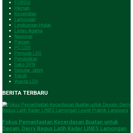
FORSGI
Hikmah
Kesehatan
Lamongan
Lingkungan Hidup
Lintas Agama
Nasional
Pangan
PC LDII
Pemuda LDII
Pendidikan
Sako SPN
Seputar Jatim
Tokoh
Wanita LDII
BERITA TERBARU
Fokus Pemanfaatan Kecerdasan Buatan untuk
Desain, Derry Bagus Latih Kader LINES Lamongan