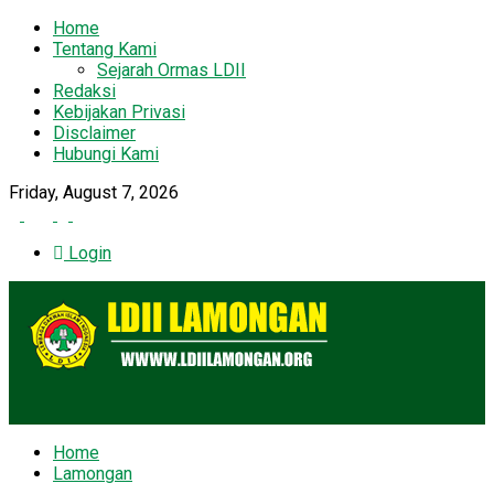
Home
Tentang Kami
Sejarah Ormas LDII
Redaksi
Kebijakan Privasi
Disclaimer
Hubungi Kami
Friday, August 7, 2026
Login
Home
Lamongan