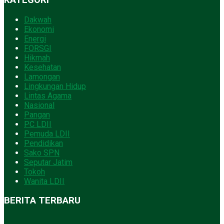
Dakwah
Ekonomi
Energi
FORSGI
Hikmah
Kesehatan
Lamongan
Lingkungan Hidup
Lintas Agama
Nasional
Pangan
PC LDII
Pemuda LDII
Pendidikan
Sako SPN
Seputar Jatim
Tokoh
Wanita LDII
BERITA TERBARU