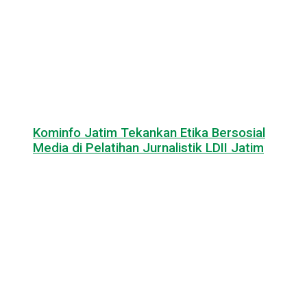
Kominfo Jatim Tekankan Etika Bersosial
Media di Pelatihan Jurnalistik LDII Jatim