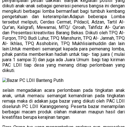
penyampaian pesan dakwah. Banyak kegiatan positif yang
diikuti anak-anak sebagai generasi penerus bangsa ini dengan
mengikuti berbagai lomba bermanfaat bagi tumbuh kembang
pengetahuan dan keterampilan.Adapun beberapa Lomba
tersebut meliputi, Cerdas Cermat, Pildacil, Adzan, Tartil Al-
Qur’an, Kaligrafi, Mewarnai, MTQ/ Qiroah, Tahfidz Al- Qur’an
dan Presentasi kreativitas Barang Bekas. Diikuti oleh TPQ Al-
Furqon, TPQ Budi Luhur, TPQ Manshurin, TPQ Al- Jannah, TPQ
Al- Ikhlas, TPQ Asshobirin, TPQ Mukhlisianhuddin dan lain
lain.Untuk memberi semangat kepada para pemenang lomba,
pihak panitia memberikan hadiah untuk tiap- tiap juara ( mulai
juara 1 sampai 3) dan juga ada Juara Umum bagi tiap kiriman
PAC LDII tiap desa yang menang ditiap perlombaan yang
diikuti.
selain mengadakan acara perlombaan pada tingkatan anak
anak, untuk memacu semangat kemandirian pada tingkatan
remaja maka di adakan juga bazar yang diikuti oleh PAC LDII
diseluruh PC LDII Karanggeneng. Peserta bazar menampilan
berbagai macam produk olahan makanan maupun hasil dari
kreatifitas berupa kerajinan tangan.