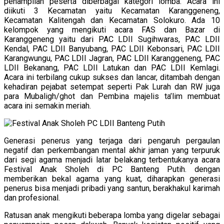
penampilan peserta diberbagai kategori lomba. Acara ini
diikuti 3 Kecamatan yaitu Kecamatan Karanggeneng,
Kecamatan Kalitengah dan Kecamatan Solokuro. Ada 10
kelompok yang mengikuti acara FAS dan Bazar di
Karanggeneng yaitu dari PAC LDII Sugihwaras, PAC LDII
Kendal, PAC LDII Banyubang, PAC LDII Kebonsari, PAC LDII
Karangwungu, PAC LDII Jagran, PAC LDII Karanggeneng, PAC
LDII Bekanang, PAC LDII Latukan dan PAC LDII Kemlagi.
Acara ini terbilang cukup sukses dan lancar, ditambah dengan
kehadiran pejabat setempat seperti Pak Lurah dan RW juga
para Mubaligh/ghot dan Pembina majelis ta’lim membuat
acara ini semakin meriah.
Generasi penerus yang terjaga dari pengaruh pergaulan
negatif dan perkembangan mental akhir jaman yang terpuruk
dari segi agama menjadi latar belakang terbentukanya acara
Festival Anak Sholeh di PC Banteng Putih. dengan
memberikan bekal agama yang kuat, diharapkan generasi
penerus bisa menjadi pribadi yang santun, berakhakul karimah
dan profesional.
Ratusan anak mengikuti beberapa lomba yang digelar sebagai