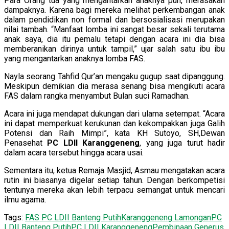
Para Orang tua yang mengantarkan anaknya pun, merasakan
dampaknya. Karena bagi mereka melihat perkembangan anak
dalam pendidikan non formal dan bersosialisasi merupakan
nilai tambah. “Manfaat lomba ini sangat besar sekali terutama
anak saya, dia itu pemalu tetapi dengan acara ini dia bisa
memberanikan dirinya untuk tampil,” ujar salah satu ibu ibu
yang mengantarkan anaknya lomba FAS.
Nayla seorang Tahfid Qur’an mengaku gugup saat dipanggung.
Meskipun demikian dia merasa senang bisa mengikuti acara
FAS dalam rangka menyambut Bulan suci Ramadhan.
Acara ini juga mendapat dukungan dari ulama setempat. “Acara
ini dapat memperkuat kerukunan dan kekompakkan juga Galih
Potensi dan Raih Mimpi”, kata KH Sutoyo, SH,Dewan
Penasehat
PC LDII Karanggeneng
, yang juga turut hadir
dalam acara tersebut hingga acara usai.
Sementara itu, ketua Remaja Masjid, Asmau mengatakan acara
rutin ini biasanya digelar setiap tahun. Dengan berkompetisi
tentunya mereka akan lebih terpacu semangat untuk mencari
ilmu agama.
Tags:
FAS PC LDII Banteng Putih
Karanggeneng Lamongan
PC
LDII Banteng Putih
PC LDII Karanggeneng
Pembinaan Generus