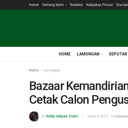
Home
Tentang Kami
Redaksi
Kebijakan Privasi
Discla
HOME
LAMONGAN
SEPUTAR
Home
Lamongan
Bazaar Kemandirian
Cetak Calon Pengu
by
Eddy Istiyan Zuhri
June 4, 2017
in
Lamon