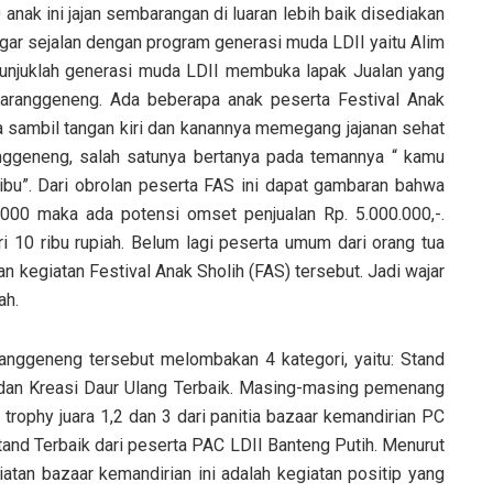
 anak ini jajan sembarangan di luaran lebih baik disediakan
?, agar sejalan dengan program generasi muda LDII yaitu Alim
itunjuklah generasi muda LDII membuka lapak Jualan yang
aranggeneng. Ada beberapa anak peserta Festival Anak
 sambil tangan kiri dan kanannya memegang jajanan sehat
anggeneng, salah satunya bertanya pada temannya “ kamu
ibu”. Dari obrolan peserta FAS ini dapat gambaran bahwa
.000 maka ada potensi omset penjualan Rp. 5.000.000,-.
i 10 ribu rupiah. Belum lagi peserta umum dari orang tua
n kegiatan Festival Anak Sholih (FAS) tersebut. Jadi wajar
ah.
anggeneng tersebut melombakan 4 kategori, yaitu: Stand
 dan Kreasi Daur Ulang Terbaik. Masing-masing pemenang
rophy juara 1,2 dan 3 dari panitia bazaar kemandirian PC
nd Terbaik dari peserta PAC LDII Banteng Putih. Menurut
atan bazaar kemandirian ini adalah kegiatan positip yang