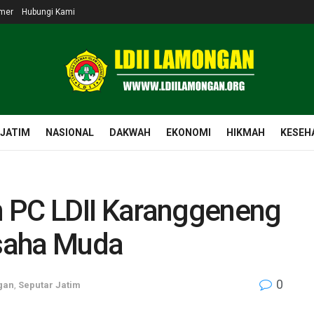
imer
Hubungi Kami
 JATIM
NASIONAL
DAKWAH
EKONOMI
HIKMAH
KESEH
 PC LDII Karanggeneng
saha Muda
0
gan
,
Seputar Jatim