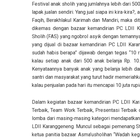
Festival anak sholih yang jumlahnya lebih dari 500
lapak jualan sendiri. Yang jual siapa ini kira-kira
Faqih, Berakhlakul Karimah dan Mandiri, maka d
dikemas dengan bazaar kemandirian PC LDII K
Sholih (FAS) yang ngobrol asyik dengan temannya
yang dijual di bazaar kemandirian PC LDII Kar
sudah habis berapa” dijawab dengan tegas “10 r
kalau setiap anak dari 500 anak belanja Rp. 10
Kenyataannya banyak anak yang belanja lebih dar
santri dan masyarakat yang turut hadir memeriahka
kalau penjualan pada hari itu mencapai 10 juta rupi
Dalam kegiatan bazaar kemandirian PC LDII Kar
Terbaik, Team Work Terbaik, Presentasi Terbaik
lomba dari masing-masing kategori mendapatkan t
LDII Karanggeneng. Muncul sebagai pemenang Sta
ketua panitia bazaar Asma’usholihan “Wadah kegi