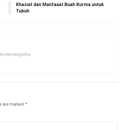
k
Khasiat dan Manfaaat Buah Kurma untuk
Tubuh
 cita yang luhur.
*
ds are marked