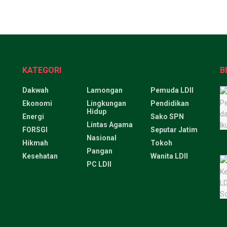
KATEGORI
B
Dakwah
Lamongan
Pemuda LDII
Ekonomi
Lingkungan
Pendidikan
Hidup
Energi
Sako SPN
Lintas Agama
FORSGI
Seputar Jatim
Nasional
Hikmah
Tokoh
Pangan
Kesehatan
Wanita LDII
PC LDII