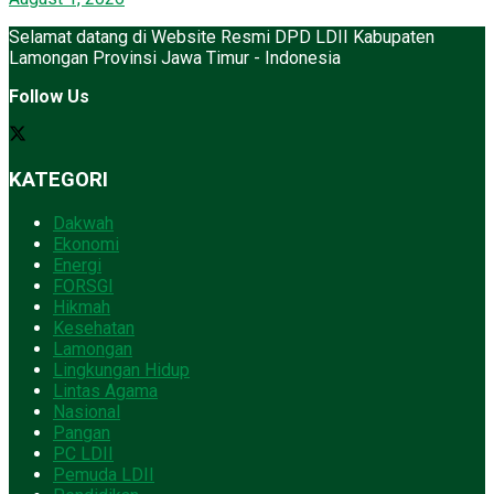
Selamat datang di Website Resmi DPD LDII Kabupaten
Lamongan Provinsi Jawa Timur - Indonesia
Follow Us
KATEGORI
Dakwah
Ekonomi
Energi
FORSGI
Hikmah
Kesehatan
Lamongan
Lingkungan Hidup
Lintas Agama
Nasional
Pangan
PC LDII
Pemuda LDII