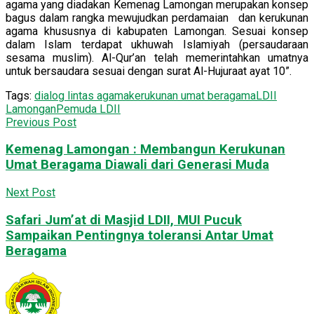
agama yang diadakan Kemenag Lamongan merupakan konsep
bagus dalam rangka mewujudkan perdamaian dan kerukunan
agama khususnya di kabupaten Lamongan. Sesuai konsep
dalam Islam terdapat ukhuwah Islamiyah (persaudaraan
sesama muslim). Al-Qur’an telah memerintahkan umatnya
untuk bersaudara sesuai dengan surat Al-Hujuraat ayat 10”.
Tags:
dialog lintas agama
kerukunan umat beragama
LDII
Lamongan
Pemuda LDII
Previous Post
Kemenag Lamongan : Membangun Kerukunan
Umat Beragama Diawali dari Generasi Muda
Next Post
Safari Jum’at di Masjid LDII, MUI Pucuk
Sampaikan Pentingnya toleransi Antar Umat
Beragama