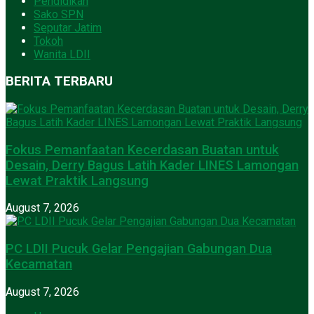
Pendidikan
Sako SPN
Seputar Jatim
Tokoh
Wanita LDII
BERITA TERBARU
Fokus Pemanfaatan Kecerdasan Buatan untuk
Desain, Derry Bagus Latih Kader LINES Lamongan
Lewat Praktik Langsung
August 7, 2026
PC LDII Pucuk Gelar Pengajian Gabungan Dua
Kecamatan
August 7, 2026