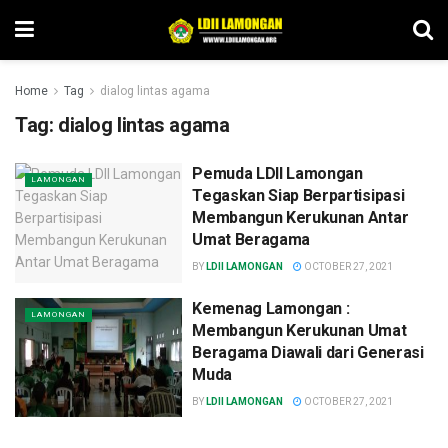
Home
Tag
dialog lintas agama
Tag:
dialog lintas agama
Pemuda LDII Lamongan
LAMONGAN
Tegaskan Siap Berpartisipasi
Membangun Kerukunan Antar
Umat Beragama
BY
LDII LAMONGAN
OCTOBER 27, 2021
Kemenag Lamongan :
LAMONGAN
Membangun Kerukunan Umat
Beragama Diawali dari Generasi
Muda
BY
LDII LAMONGAN
OCTOBER 27, 2021