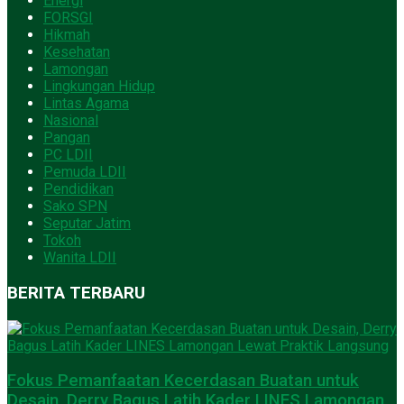
Energi
FORSGI
Hikmah
Kesehatan
Lamongan
Lingkungan Hidup
Lintas Agama
Nasional
Pangan
PC LDII
Pemuda LDII
Pendidikan
Sako SPN
Seputar Jatim
Tokoh
Wanita LDII
BERITA TERBARU
Fokus Pemanfaatan Kecerdasan Buatan untuk
Desain, Derry Bagus Latih Kader LINES Lamongan