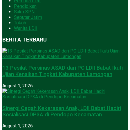
Pemuda LDII
Pendidikan
Sako SPN
Seputar Jatim
Tokoh
Wanita LDII
BERITA TERBARU
13 Pesilat Persinas ASAD dari PC LDII Babat Ikuti
Ujian Kenaikan Tingkat Kabupaten Lamongan
August 1, 2026
Sinergi Cegah Kekerasan Anak, LDII Babat Hadiri
Sosialisasi DP3A di Pendopo Kecamatan
August 1, 2026