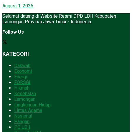
August 1, 2026
Selamat datang di Website Resmi DPD LDII Kabupaten
Lamongan Provinsi Jawa Timur - Indonesia
Follow Us
KATEGORI
Dakwah
Ekonomi
Energi
FORSGI
Hikmah
Kesehatan
Lamongan
Lingkungan Hidup
Lintas Agama
Nasional
Pangan
PC LDII