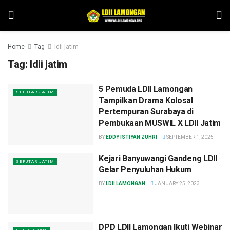
Home
Tag
ldii jatim
Tag:
ldii jatim
5 Pemuda LDII Lamongan
SEPUTAR JATIM
Tampilkan Drama Kolosal
Pertempuran Surabaya di
Pembukaan MUSWIL X LDII Jatim
BY
EDDY ISTIYAN ZUHRI
SEPTEMBER 1, 2025
Kejari Banyuwangi Gandeng LDII
SEPUTAR JATIM
Gelar Penyuluhan Hukum
BY
LDII LAMONGAN
JANUARY 25, 2023
DPD LDII Lamongan Ikuti Webinar