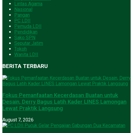
Lintas Agama
Nasional
Pangan
PC LDII
Pemuda LDII
Pendidikan
Sako SPN
Seputar Jatim
Tokoh
Wanita LDII
BERITA TERBARU
Fokus Pemanfaatan Kecerdasan Buatan untuk
Desain, Derry Bagus Latih Kader LINES Lamongan
Lewat Praktik Langsung
August 7, 2026