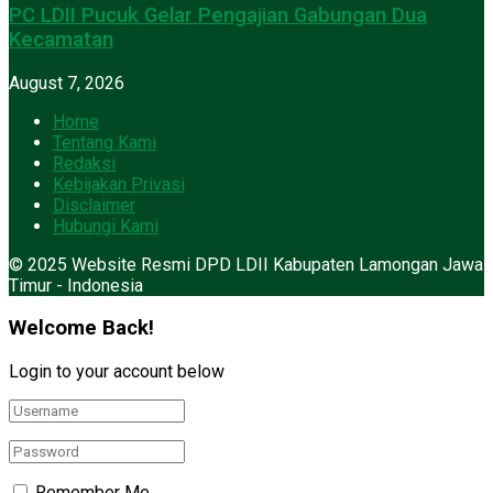
PC LDII Pucuk Gelar Pengajian Gabungan Dua
Kecamatan
August 7, 2026
Home
Tentang Kami
Redaksi
Kebijakan Privasi
Disclaimer
Hubungi Kami
© 2025 Website Resmi DPD LDII Kabupaten Lamongan Jawa
Timur - Indonesia
Welcome Back!
Login to your account below
Remember Me