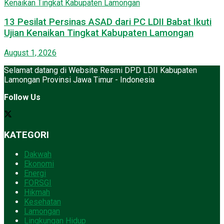
13 Pesilat Persinas ASAD dari PC LDII Babat Ikuti
Ujian Kenaikan Tingkat Kabupaten Lamongan
August 1, 2026
Selamat datang di Website Resmi DPD LDII Kabupaten
Lamongan Provinsi Jawa Timur - Indonesia
Follow Us
KATEGORI
Dakwah
Ekonomi
Energi
FORSGI
Hikmah
Kesehatan
Lamongan
Lingkungan Hidup