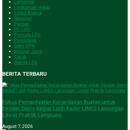
Lamongan
Lingkungan Hidup
Lintas Agama
Nasional
Pangan
PC LDII
Pemuda LDII
Pendidikan
Sako SPN
Seputar Jatim
Tokoh
Wanita LDII
BERITA TERBARU
Fokus Pemanfaatan Kecerdasan Buatan untuk
Desain, Derry Bagus Latih Kader LINES Lamongan
Lewat Praktik Langsung
August 7, 2026