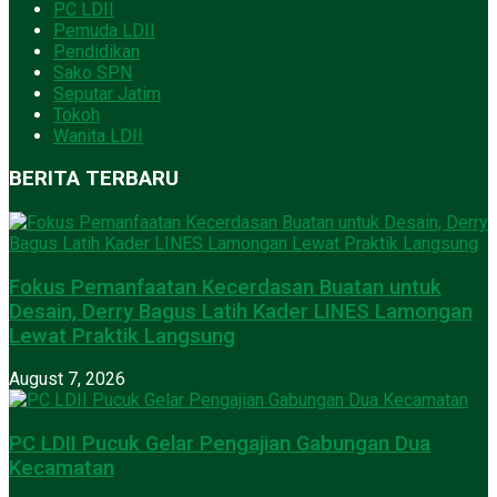
PC LDII
Pemuda LDII
Pendidikan
Sako SPN
Seputar Jatim
Tokoh
Wanita LDII
BERITA TERBARU
Fokus Pemanfaatan Kecerdasan Buatan untuk
Desain, Derry Bagus Latih Kader LINES Lamongan
Lewat Praktik Langsung
August 7, 2026
PC LDII Pucuk Gelar Pengajian Gabungan Dua
Kecamatan