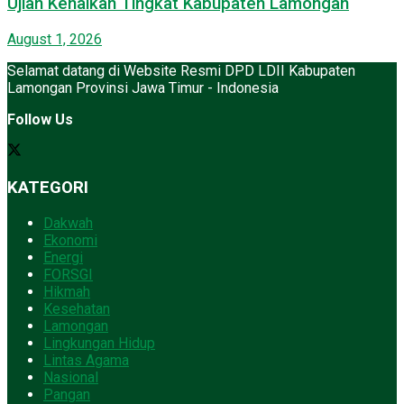
Ujian Kenaikan Tingkat Kabupaten Lamongan
August 1, 2026
Selamat datang di Website Resmi DPD LDII Kabupaten
Lamongan Provinsi Jawa Timur - Indonesia
Follow Us
KATEGORI
Dakwah
Ekonomi
Energi
FORSGI
Hikmah
Kesehatan
Lamongan
Lingkungan Hidup
Lintas Agama
Nasional
Pangan