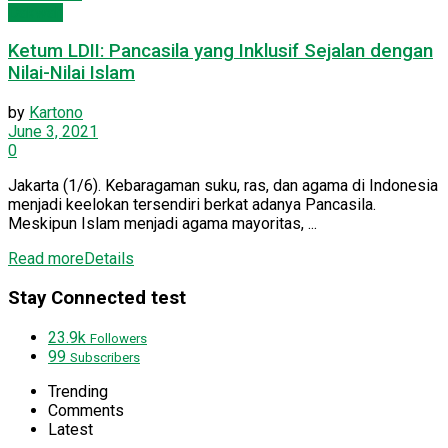
Dakwah
Ketum LDII: Pancasila yang Inklusif Sejalan dengan
Nilai-Nilai Islam
by
Kartono
June 3, 2021
0
Jakarta (1/6). Kebaragaman suku, ras, dan agama di Indonesia
menjadi keelokan tersendiri berkat adanya Pancasila.
Meskipun Islam menjadi agama mayoritas, ...
Read more
Details
Stay Connected test
23.9k
Followers
99
Subscribers
Trending
Comments
Latest