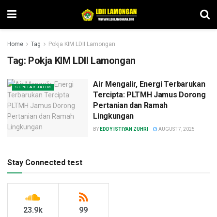
Home
Tag
Pokja KIM LDII Lamongan
Tag:
Pokja KIM LDII Lamongan
Air Mengalir, Energi Terbarukan
SEPUTAR JATIM
Tercipta: PLTMH Jamus Dorong
Pertanian dan Ramah
Lingkungan
BY
EDDY ISTIYAN ZUHRI
AUGUST 7, 2025
Stay Connected test
23.9k
99