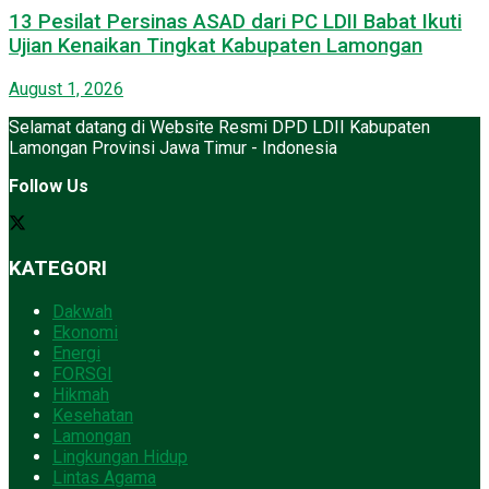
13 Pesilat Persinas ASAD dari PC LDII Babat Ikuti
Ujian Kenaikan Tingkat Kabupaten Lamongan
August 1, 2026
Selamat datang di Website Resmi DPD LDII Kabupaten
Lamongan Provinsi Jawa Timur - Indonesia
Follow Us
KATEGORI
Dakwah
Ekonomi
Energi
FORSGI
Hikmah
Kesehatan
Lamongan
Lingkungan Hidup
Lintas Agama