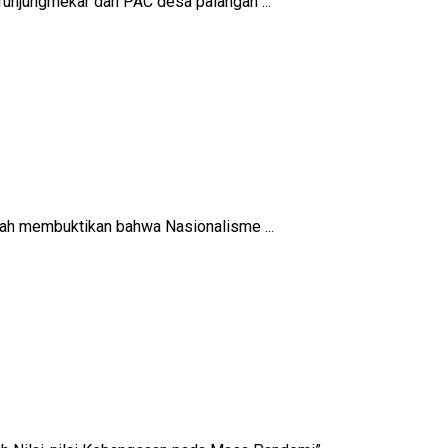
njungmekar dan PAC desa palangan ...
ah membuktikan bahwa Nasionalisme ...