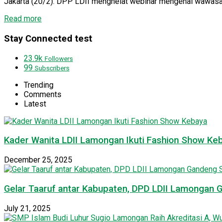
Jakarta (20/2). DPP LDII menghelat webinar mengenai wawasa
Details
Read more
Stay Connected test
23.9k
Followers
99
Subscribers
Trending
Comments
Latest
Kader Wanita LDII Lamongan Ikuti Fashion Show Ke
December 25, 2025
Gelar Taaruf antar Kabupaten, DPD LDII Lamongan 
July 21, 2025