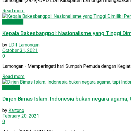
Lamongan (29/9)-DPD LDII Kabupaten Lamongan mengadakan tu
Details
Read more
Lamongan
Kepala Bakesbangpol: Nasionalisme yang Tinggi Di
by
LDII Lamongan
October 31, 2021
0
Lamongan - Memperingati hari Sumpah Pemuda dengan Kegiatan 
Details
Read more
Nasional
Dirjen Bimas Islam: Indonesia bukan negara agama,
by
Kartono
February 20, 2021
0