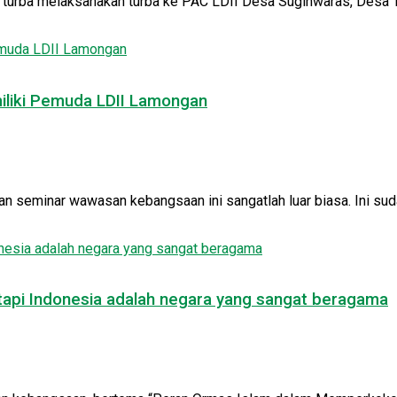
rba melaksanakan turba ke PAC LDII Desa Sugihwaras, Desa Tu
miliki Pemuda LDII Lamongan
seminar wawasan kebangsaan ini sangatlah luar biasa. Ini sud
 tapi Indonesia adalah negara yang sangat beragama