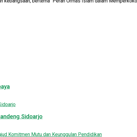
n kebangsaan, bertema “Peran Ormas Islam dalam Memperkokoh N
baya
Gandeng Sidoarjo