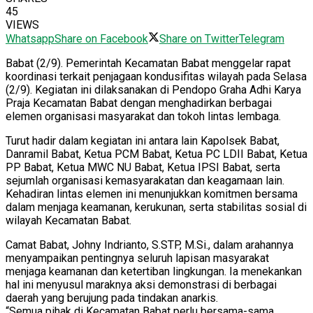
45
VIEWS
Whatsapp
Share on Facebook
Share on Twitter
Telegram
Babat (2/9). Pemerintah Kecamatan Babat menggelar rapat
koordinasi terkait penjagaan kondusifitas wilayah pada Selasa
(2/9). Kegiatan ini dilaksanakan di Pendopo Graha Adhi Karya
Praja Kecamatan Babat dengan menghadirkan berbagai
elemen organisasi masyarakat dan tokoh lintas lembaga.
Turut hadir dalam kegiatan ini antara lain Kapolsek Babat,
Danramil Babat, Ketua PCM Babat, Ketua PC LDII Babat, Ketua
PP Babat, Ketua MWC NU Babat, Ketua IPSI Babat, serta
sejumlah organisasi kemasyarakatan dan keagamaan lain.
Kehadiran lintas elemen ini menunjukkan komitmen bersama
dalam menjaga keamanan, kerukunan, serta stabilitas sosial di
wilayah Kecamatan Babat.
Camat Babat, Johny Indrianto, S.STP, M.Si., dalam arahannya
menyampaikan pentingnya seluruh lapisan masyarakat
menjaga keamanan dan ketertiban lingkungan. Ia menekankan
hal ini menyusul maraknya aksi demonstrasi di berbagai
daerah yang berujung pada tindakan anarkis.
“Semua pihak di Kecamatan Babat perlu bersama-sama