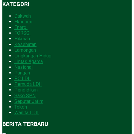
KATEGORI
Dakwah
Ekonomi
Energi
FORSGI
Hikmah
Kesehatan
Lamongan
Lingkungan Hidup
Lintas Agama
Nasional
Pangan
PC LDII
Pemuda LDII
Pendidikan
Sako SPN
Seputar Jatim
Tokoh
Wanita LDII
BERITA TERBARU