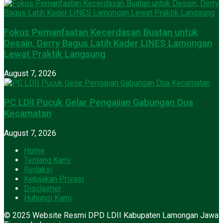
Fokus Pemanfaatan Kecerdasan Buatan untuk
Desain, Derry Bagus Latih Kader LINES Lamongan
Lewat Praktik Langsung
August 7, 2026
PC LDII Pucuk Gelar Pengajian Gabungan Dua
Kecamatan
August 7, 2026
Home
Tentang Kami
Redaksi
Kebijakan Privasi
Disclaimer
Hubungi Kami
© 2025 Website Resmi DPD LDII Kabupaten Lamongan Jawa