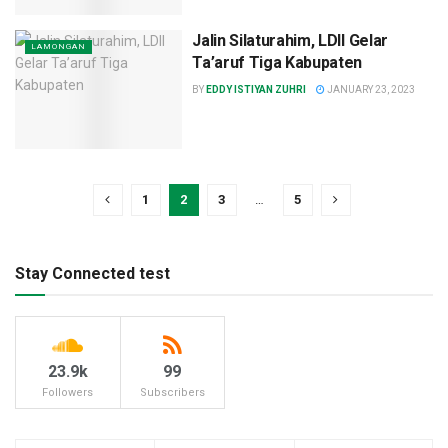
Jalin Silaturahim, LDII Gelar
LAMONGAN
Ta’aruf Tiga Kabupaten
BY
EDDY ISTIYAN ZUHRI
JANUARY 23, 2023
1
2
3
…
5
Stay Connected test
23.9k
99
Followers
Subscribers