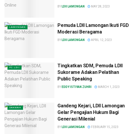
BY
LDII LAMONGAN
MAY 28, 2023
Pemuda LDII Lamongan Ikuti FGD
LAMONGAN
Moderasi Beragama
BY
LDII LAMONGAN
APRIL 12, 2023
Tingkatkan SDM, Pemuda LDII
PC LDII
Sukorame Adakan Pelatihan
Public Speaking
BY
EDDY ISTIYAN ZUHRI
MARCH 1, 2023
Gandeng Kejari, LDII Lamongan
DAKWAH
Gelar Pengajian Hukum Bagi
Generasi Milenial
BY
LDII LAMONGAN
FEBRUARY 15, 2023