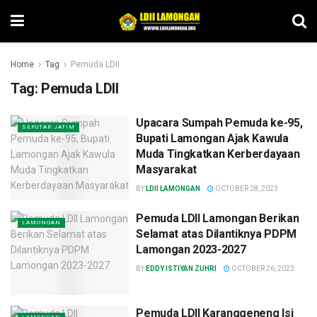
Home
Tag
Pemuda LDII
Tag:
Pemuda LDII
Upacara Sumpah Pemuda ke-95,
SEPUTAR JATIM
Bupati Lamongan Ajak Kawula
Muda Tingkatkan Kerberdayaan
Masyarakat
BY
LDII LAMONGAN
OCTOBER 28, 2023
Pemuda LDII Lamongan Berikan
LAMONGAN
Selamat atas Dilantiknya PDPM
Lamongan 2023-2027
BY
EDDY ISTIYAN ZUHRI
OCTOBER 26, 2023
Pemuda LDII Karanggeneng Isi