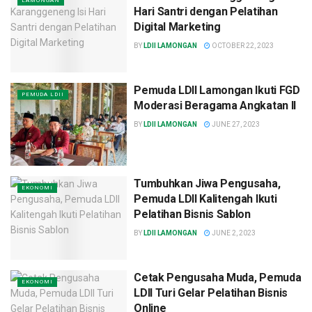
LAMONGAN
Hari Santri dengan Pelatihan
Digital Marketing
BY
LDII LAMONGAN
OCTOBER 22, 2023
Pemuda LDII Lamongan Ikuti FGD
PEMUDA LDII
Moderasi Beragama Angkatan II
BY
LDII LAMONGAN
JUNE 27, 2023
Tumbuhkan Jiwa Pengusaha,
EKONOMI
Pemuda LDII Kalitengah Ikuti
Pelatihan Bisnis Sablon
BY
LDII LAMONGAN
JUNE 2, 2023
Cetak Pengusaha Muda, Pemuda
EKONOMI
LDII Turi Gelar Pelatihan Bisnis
Online