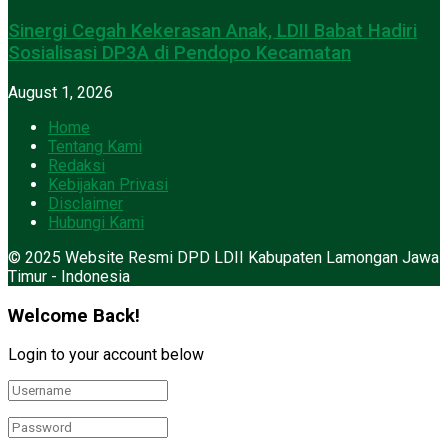
Sinergi Cegah Kekerasan Anak, LDII Babat Hadiri
Sosialisasi DP3A di Pendopo Kecamatan
August 1, 2026
Home
Tentang Kami
Redaksi
Kebijakan Privasi
Disclaimer
Hubungi Kami
© 2025 Website Resmi DPD LDII Kabupaten Lamongan Jawa
Timur - Indonesia
Welcome Back!
Login to your account below