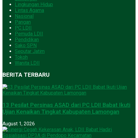
Lingkungan Hidup
Lintas Agama
Nasional
Pangan
PC LDII
Pemuda LDII
Pendidikan
Sako SPN
Seputar Jatim
Tokoh
Wanita LDII
BERITA TERBARU
13 Pesilat Persinas ASAD dari PC LDII Babat Ikuti
Ujian Kenaikan Tingkat Kabupaten Lamongan
August 1, 2026