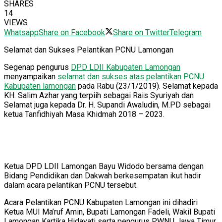
SHARES
14
VIEWS
Whatsapp
Share on Facebook
Share on Twitter
Telegram
Selamat dan Sukses Pelantikan PCNU Lamongan
Segenap pengurus
DPD LDII Kabupaten Lamongan
menyampaikan
selamat dan sukses atas pelantikan PCNU
Kabupaten lamongan
pada Rabu (23/1/2019). Selamat kepada
KH. Salim Azhar yang terpiih sebagai Rais Syuriyah dan
Selamat juga kepada Dr. H. Supandi Awaludin, M.PD sebagai
ketua Tanfidhiyah Masa Khidmah 2018 – 2023.
Ketua DPD LDII Lamongan Bayu Widodo bersama dengan
Bidang Pendidikan dan Dakwah berkesempatan ikut hadir
dalam acara pelantikan PCNU tersebut.
Acara Pelantikan PCNU Kabupaten Lamongan ini dihadiri
Ketua MUI Ma’ruf Amin, Bupati Lamongan Fadeli, Wakil Bupati
Lamongan Kartika Hidayati serta pengurus PWNU Jawa Timur.