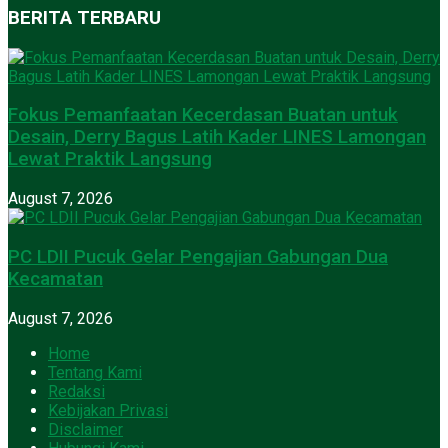
BERITA TERBARU
Fokus Pemanfaatan Kecerdasan Buatan untuk
Desain, Derry Bagus Latih Kader LINES Lamongan
Lewat Praktik Langsung
August 7, 2026
PC LDII Pucuk Gelar Pengajian Gabungan Dua
Kecamatan
August 7, 2026
Home
Tentang Kami
Redaksi
Kebijakan Privasi
Disclaimer