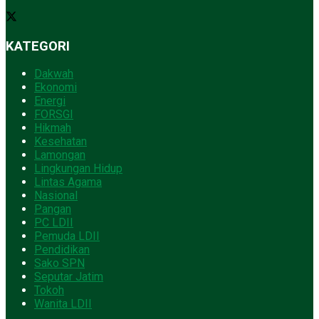
KATEGORI
Dakwah
Ekonomi
Energi
FORSGI
Hikmah
Kesehatan
Lamongan
Lingkungan Hidup
Lintas Agama
Nasional
Pangan
PC LDII
Pemuda LDII
Pendidikan
Sako SPN
Seputar Jatim
Tokoh
Wanita LDII