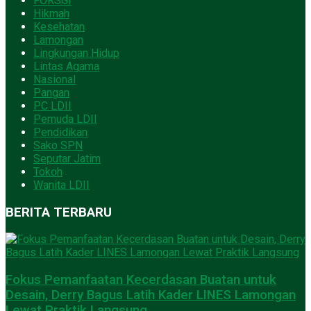
FORSGI
Hikmah
Kesehatan
Lamongan
Lingkungan Hidup
Lintas Agama
Nasional
Pangan
PC LDII
Pemuda LDII
Pendidikan
Sako SPN
Seputar Jatim
Tokoh
Wanita LDII
BERITA TERBARU
Fokus Pemanfaatan Kecerdasan Buatan untuk
Desain, Derry Bagus Latih Kader LINES Lamongan
Lewat Praktik Langsung