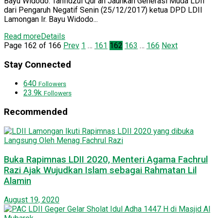
Bayu Widodo: Tahfidzul Qur’an Jauhkan Generasi Muda LDII
dari Pengaruh Negatif Senin (25/12/2017) ketua DPD LDII
Lamongan Ir. Bayu Widodo...
Read more
Details
Page 162 of 166
Prev
1
…
161
162
163
…
166
Next
Stay Connected
640
Followers
23.9k
Followers
Recommended
Buka Rapimnas LDII 2020, Menteri Agama Fachrul
Razi Ajak Wujudkan Islam sebagai Rahmatan Lil
Alamin
August 19, 2020