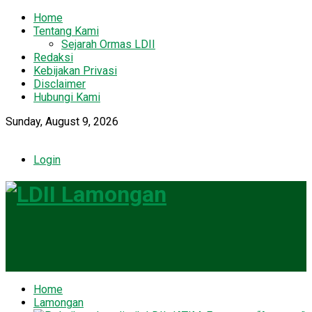
Home
Tentang Kami
Sejarah Ormas LDII
Redaksi
Kebijakan Privasi
Disclaimer
Hubungi Kami
Sunday, August 9, 2026
Login
LDII Lamonga
Home
Lamongan