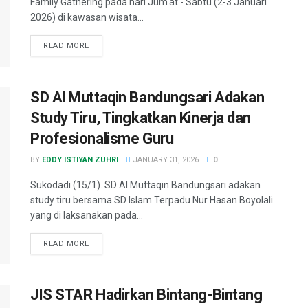
Family Gathering pada hari Jum'at - Sabtu (2-3 Januari
2026) di kawasan wisata...
READ MORE
SD Al Muttaqin Bandungsari Adakan
Study Tiru, Tingkatkan Kinerja dan
Profesionalisme Guru
BY
EDDY ISTIYAN ZUHRI
JANUARY 31, 2026
0
Sukodadi (15/1). SD Al Muttaqin Bandungsari adakan
study tiru bersama SD Islam Terpadu Nur Hasan Boyolali
yang di laksanakan pada...
READ MORE
JIS STAR Hadirkan Bintang-Bintang