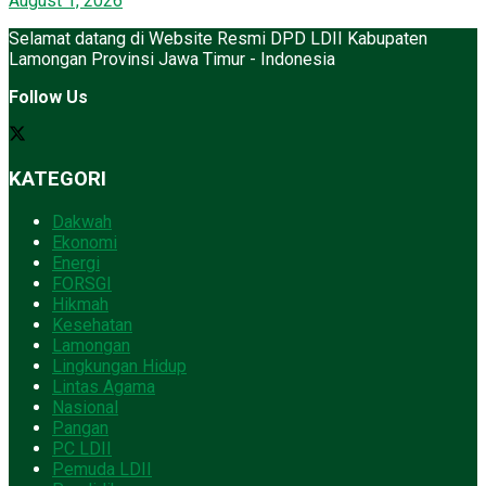
August 1, 2026
Selamat datang di Website Resmi DPD LDII Kabupaten
Lamongan Provinsi Jawa Timur - Indonesia
Follow Us
KATEGORI
Dakwah
Ekonomi
Energi
FORSGI
Hikmah
Kesehatan
Lamongan
Lingkungan Hidup
Lintas Agama
Nasional
Pangan
PC LDII
Pemuda LDII