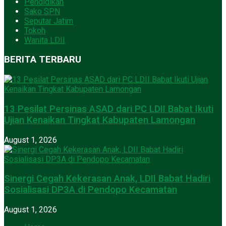
Pendidikan
Sako SPN
Seputar Jatim
Tokoh
Wanita LDII
BERITA TERBARU
13 Pesilat Persinas ASAD dari PC LDII Babat Ikuti
Ujian Kenaikan Tingkat Kabupaten Lamongan
August 1, 2026
Sinergi Cegah Kekerasan Anak, LDII Babat Hadiri
Sosialisasi DP3A di Pendopo Kecamatan
August 1, 2026