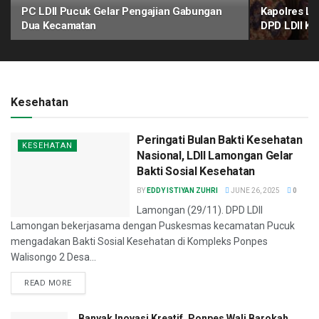
PC LDII Pucuk Gelar Pengajian Gabungan
Kapolres La
Dua Kecamatan
DPD LDII K
Kesehatan
Peringati Bulan Bakti Kesehatan
KESEHATAN
Nasional, LDII Lamongan Gelar
Bakti Sosial Kesehatan
BY
EDDY ISTIYAN ZUHRI
JUNE 26, 2025
0
Lamongan (29/11). DPD LDII
Lamongan bekerjasama dengan Puskesmas kecamatan Pucuk
mengadakan Bakti Sosial Kesehatan di Kompleks Ponpes
Walisongo 2 Desa...
READ MORE
Banyak Inovasi Kreatif, Ponpes Wali Barokah