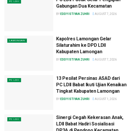
PC LDII
Gabungan Dua Kecamatan
BY
EDDY ISTIYAN ZUHRI
AUGUST 7, 2026
Kapolres Lamongan Gelar
LAMONGAN
Silaturahim ke DPD LDII
Kabupaten Lamongan
BY
EDDY ISTIYAN ZUHRI
AUGUST 7, 2026
13 Pesilat Persinas ASAD dari
PC LDII
PC LDII Babat Ikuti Ujian Kenaikan
Tingkat Kabupaten Lamongan
BY
EDDY ISTIYAN ZUHRI
AUGUST 1, 2026
Sinergi Cegah Kekerasan Anak,
PC LDII
LDII Babat Hadiri Sosialisasi
DP3A di Pendopo Kecamatan