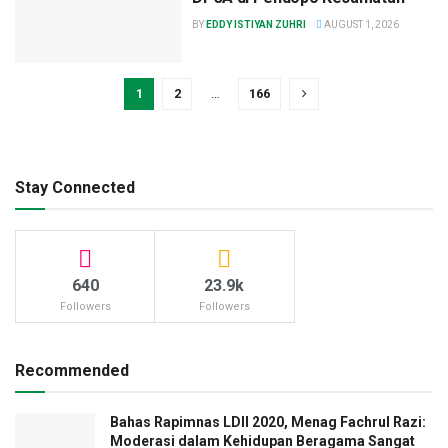
BY
EDDY ISTIYAN ZUHRI
AUGUST 1, 2026
1
2
…
166
Stay Connected
640
23.9k
Followers
Followers
Recommended
Bahas Rapimnas LDII 2020, Menag Fachrul Razi:
Moderasi dalam Kehidupan Beragama Sangat