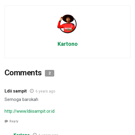
Kartono
Comments
2
Ldii sampit
6 years ago
Semoga barokah
http://www.ldiisampit.or.id
Reply
Kartono