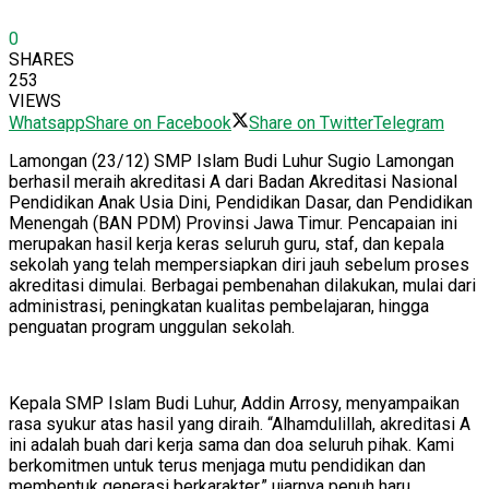
0
SHARES
253
VIEWS
Whatsapp
Share on Facebook
Share on Twitter
Telegram
Lamongan (23/12) SMP Islam Budi Luhur Sugio Lamongan
berhasil meraih akreditasi A dari Badan Akreditasi Nasional
Pendidikan Anak Usia Dini, Pendidikan Dasar, dan Pendidikan
Menengah (BAN PDM) Provinsi Jawa Timur. Pencapaian ini
merupakan hasil kerja keras seluruh guru, staf, dan kepala
sekolah yang telah mempersiapkan diri jauh sebelum proses
akreditasi dimulai. Berbagai pembenahan dilakukan, mulai dari
administrasi, peningkatan kualitas pembelajaran, hingga
penguatan program unggulan sekolah.
Kepala SMP Islam Budi Luhur, Addin Arrosy, menyampaikan
rasa syukur atas hasil yang diraih. “Alhamdulillah, akreditasi A
ini adalah buah dari kerja sama dan doa seluruh pihak. Kami
berkomitmen untuk terus menjaga mutu pendidikan dan
membentuk generasi berkarakter,” ujarnya penuh haru.