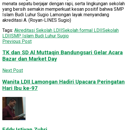
menata sepatu berjajar dengan rapi, serta lingkungan sekolah
yang bersih semakin memperkuat kesan positif bahwa SMP
Islam Budi Luhur Sugio Lamongan layak menyandang
akreditasi A. (Royan-LINES Sugio)
Tags:
Akreditasi Sekolah LDII
Sekolah formal LDII
Sekolah
LDII
SMP Islam Budi Luhur Sugio
Previous Post
TK dan SD Al Muttaqin Bandungsari Gelar Acara
Bazar dan Market Day
Next Post
Wanita LDII Lamongan Hadiri Upacara Peringatan
Hari Ibu ke-97
Eddy Istiyan Zuhri