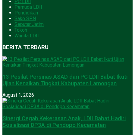
PC LDII
Pemuda LDII
Pendidikan
Sako SPN
Seputar Jatim
Tokoh
Wanita LDII
BERITA TERBARU
13 Pesilat Persinas ASAD dari PC LDII Babat Ikuti
Ujian Kenaikan Tingkat Kabupaten Lamongan
August 1, 2026
Sinergi Cegah Kekerasan Anak, LDII Babat Hadiri
Sosialisasi DP3A di Pendopo Kecamatan