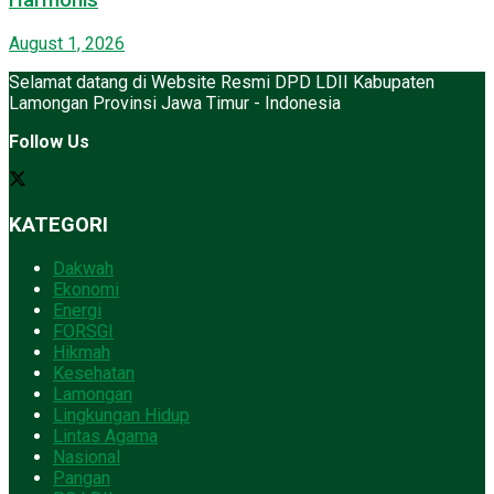
Harmonis
August 1, 2026
Selamat datang di Website Resmi DPD LDII Kabupaten
Lamongan Provinsi Jawa Timur - Indonesia
Follow Us
KATEGORI
Dakwah
Ekonomi
Energi
FORSGI
Hikmah
Kesehatan
Lamongan
Lingkungan Hidup
Lintas Agama
Nasional
Pangan