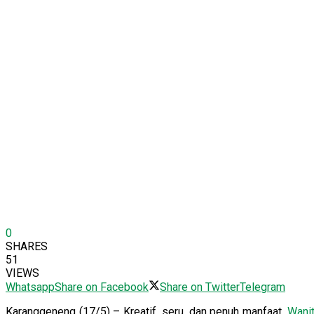
0
SHARES
51
VIEWS
Whatsapp
Share on Facebook
Share on Twitter
Telegram
Karanggeneng (17/5) – Kreatif, seru, dan penuh manfaat.
Wani