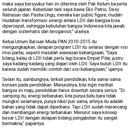
maka saya bersyukur hari ini diterima oleh Pak Ketum beserta
seluruh jajaran. Kebetulan tadi saya bawa Eko Patrio, Desy
Ratnasari dan Pasha Ungu, mereka kan public figure, mudah-
mudahan transformasi sinergi antara LDII dan bangsa bisa
dipercepat, sehingga kebutuhan bangsa Indonesia kita jawab
dengan sistematis dan teroganisir,” urainya.
Ketua Umum Barisan Muda PAN 2010-2015 itu
mengungkapkan, delapan program LDII itu selaras dengan visi
misi partai, seperti masalah wawasan kebangsaan, “Saya
bilang, kalau di LDII tidak perlu lagi bicara Empat Pilar, justru
saya kadang-kadang yang diajari oleh LDII. Saya butuh LDII itu
karena sudah memiliki contoh dari sisi kebangsaan,” ujarnya.
Selain itu, sambungnya, terkait pendidikan, kita sama-sama
konsen pada pendidikan. Menurutnya, bila ingin melihat
bangsa ini maju, pendidikan harus disentuh secara serius. “Di
samping itu, energi terbarukan, kita punya batu bara tidak
mungkin selamanya, punya nikel pun sama, artinya itu adalah
bahan yang tidak dapat diperbarui. Tapi LDII sudah merancang
dan membangun energi terbarukan. Menurut saya konsep
besar LDII dengan delapan bidang pengabdian itu sangat
bermakna,” paparnya.