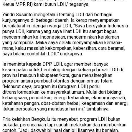
Ketua MPR RI) kami butuh LDII,” tegasnya.
Yandri Susanto mengetahui tentang LDII dari berbagai
kunjungannya di berbagai daerah. Ia kerap menyempatkan
bersilaturahim dengan warga LDII, “Saya bersyukur Indonesia
punya LDII, karena yang saya lihat LDII itu sangat bagus,
mencerminkan ke-Indonesiaan, mencerminkan keislaman
yang sempurna. Maka saya selalu menyampaikan kemana-
mana, kalau masalah kekompakan, kebersihan, cara beramal,
saya bilang contohlah LDII,” ungkapnya.
Ia meminta kepada DPP LDII, agar memberi banyak
kesempatan untuk berdialog dengan keluarga besar LDII di
provinsi maupun kabupaten/kota, guna mensinergikan
program antara pembuat otoritas dengan ormas Islam.
“Menurut saya, program itu (program LDII) perlu
ditransformasikan ke masyarakat umum. Mulai dari bidang
kebangsaan, pendidikan, energi terbarukan, ekonomi syariah,
ketahanan pangan, obat-obatan herbal, keagamaan dan energi,
itukan persoalan yang mendasar hari ini,” tambahnya.
Pria kelahiran Bengkulu itu menyebut, program LDII bukan
sekadar perencanaan tapi sudah melakukan dan memberikan
contoh. “Jadi, dakwah bil haal dan bil lisannya itu berjalan,