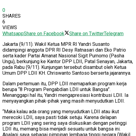
0
SHARES
6
VIEWS
Whatsapp
Share on Facebook
Share on Twitter
Telegram
Jakarta (9/11). Wakil Ketua MPR RI Yandri Susanto
didampingi anggota DPR RI Desy Ratnasari dan Eko Patrio
serta kader Partai Amanat Nasional Sigit Purnomo (Pasha
Ungu), berkunjung ke Kantor DPP LDII, Patal Senayan, Jakarta,
pada Rabu (9/11). Kunjungan tersebut disambut oleh Ketua
Umum DPP LDII KH. Chriswanto Santoso berserta jajarannya.
Dalam pertemuan itu, DPP LDII memaparkan program kerja
berupa “8 Program Pengabdian LDII untuk Bangsa”.
Menanggapi hal itu, Yandri mengapresiasi kontribusi LDII. Ia
menyayangkan pihak-pihak yang masih menyudutkan LDII.
“Maka kalau ada orang yang menyudutkan LDII atau ikut
merecoki LDII, saya pasti tidak setuju. Karena delapan
program LDII yang sering saya diskusikan dengan petinggi
LDII itu, memang bisa menjadi sesuatu untuk bangsa ini.
Apalagi saya sebagai pimpinan lembaga tinggi negara (Wakil