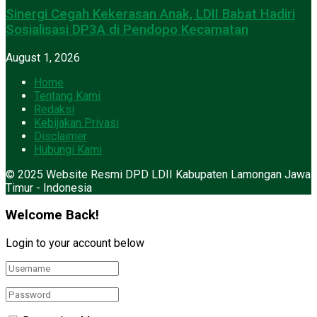
Sinergi Cegah Kekerasan Anak, LDII Babat Hadiri
Sosialisasi DP3A di Pendopo Kecamatan
August 1, 2026
Home
Tentang Kami
Redaksi
Kebijakan Privasi
Disclaimer
Hubungi Kami
© 2025 Website Resmi DPD LDII Kabupaten Lamongan Jawa
Timur - Indonesia
Welcome Back!
Login to your account below