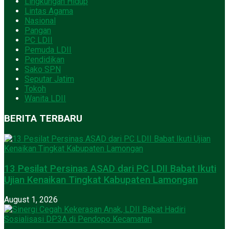
Lingkungan Hidup
Lintas Agama
Nasional
Pangan
PC LDII
Pemuda LDII
Pendidikan
Sako SPN
Seputar Jatim
Tokoh
Wanita LDII
BERITA TERBARU
13 Pesilat Persinas ASAD dari PC LDII Babat Ikuti
Ujian Kenaikan Tingkat Kabupaten Lamongan
August 1, 2026