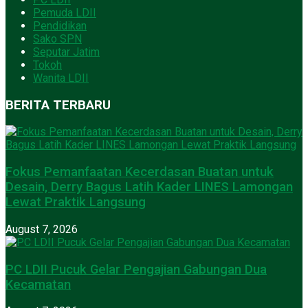
Pemuda LDII
Pendidikan
Sako SPN
Seputar Jatim
Tokoh
Wanita LDII
BERITA TERBARU
Fokus Pemanfaatan Kecerdasan Buatan untuk
Desain, Derry Bagus Latih Kader LINES Lamongan
Lewat Praktik Langsung
August 7, 2026
PC LDII Pucuk Gelar Pengajian Gabungan Dua
Kecamatan