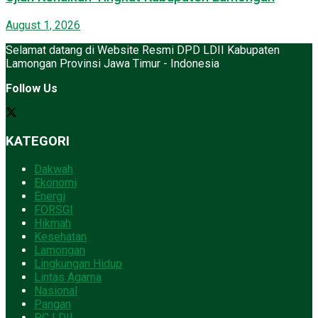
August 1, 2026
Selamat datang di Website Resmi DPD LDII Kabupaten
Lamongan Provinsi Jawa Timur - Indonesia
Follow Us
KATEGORI
Dakwah
Ekonomi
Energi
FORSGI
Hikmah
Kesehatan
Lamongan
Lingkungan Hidup
Lintas Agama
Nasional
Pangan
PC LDII