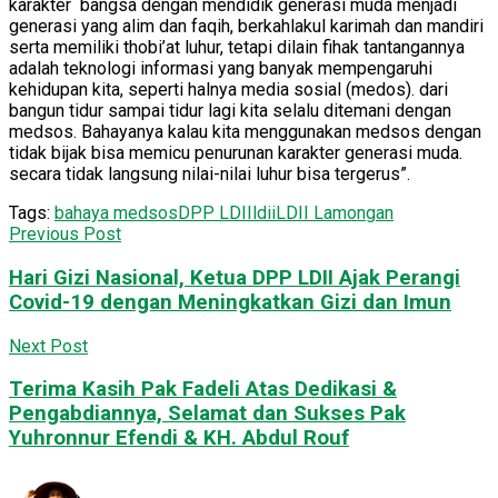
karakter bangsa dengan mendidik generasi muda menjadi
generasi yang alim dan faqih, berkahlakul karimah dan mandiri
serta memiliki thobi’at luhur, tetapi dilain fihak tantangannya
adalah teknologi informasi yang banyak mempengaruhi
kehidupan kita, seperti halnya media sosial (medos). dari
bangun tidur sampai tidur lagi kita selalu ditemani dengan
medsos. Bahayanya kalau kita menggunakan medsos dengan
tidak bijak bisa memicu penurunan karakter generasi muda.
secara tidak langsung nilai-nilai luhur bisa tergerus”.
Tags:
bahaya medsos
DPP LDII
ldii
LDII Lamongan
Previous Post
Hari Gizi Nasional, Ketua DPP LDII Ajak Perangi
Covid-19 dengan Meningkatkan Gizi dan Imun
Next Post
Terima Kasih Pak Fadeli Atas Dedikasi &
Pengabdiannya, Selamat dan Sukses Pak
Yuhronnur Efendi & KH. Abdul Rouf