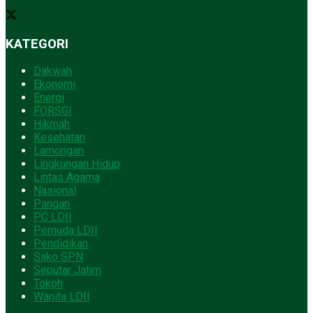
KATEGORI
Dakwah
Ekonomi
Energi
FORSGI
Hikmah
Kesehatan
Lamongan
Lingkungan Hidup
Lintas Agama
Nasional
Pangan
PC LDII
Pemuda LDII
Pendidikan
Sako SPN
Seputar Jatim
Tokoh
Wanita LDII