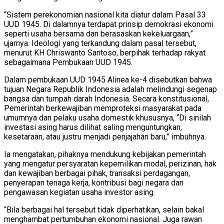
“Sistem perekonomian nasional kita diatur dalam Pasal 33
UUD 1945. Di dalamnya terdapat prinsip demokrasi ekonomi
seperti usaha bersama dan berasaskan kekeluargaan,”
ujarnya. Ideologi yang terkandung dalam pasal tersebut,
menurut KH Chriswanto Santoso, berpihak terhadap rakyat
sebagaimana Pembukaan UUD 1945.
Dalam pembukaan UUD 1945 Alinea ke-4 disebutkan bahwa
tujuan Negara Republik Indonesia adalah melindungi segenap
bangsa dan tumpah darah Indonesia. Secara konstitusional,
Pemerintah berkewajiban memproteksi masyarakat pada
umumnya dan pelaku usaha domestik khususnya, “Di sinilah
investasi asing harus dilihat saling menguntungkan,
kesetaraan, atau justru menjadi penjajahan baru,” imbuhnya.
Ia mengatakan, pihaknya mendukung kebijakan pemerintah
yang mengatur persyaratan kepemilikan modal, perizinan, hak
dan kewajiban berbagai pihak, transaksi perdagangan,
penyerapan tenaga kerja, kontribusi bagi negara dan
pengawasan kegiatan usaha investor asing.
“Bila berbagai hal tersebut tidak diperhatikan, selain bakal
menghambat pertumbuhan ekonomi nasional. Juga rawan