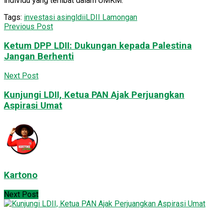
individu yang terlibat dalam UMKM.
Tags:
investasi asing
ldii
LDII Lamongan
Previous Post
Ketum DPP LDII: Dukungan kepada Palestina
Jangan Berhenti
Next Post
Kunjungi LDII, Ketua PAN Ajak Perjuangkan
Aspirasi Umat
Kartono
Next Post