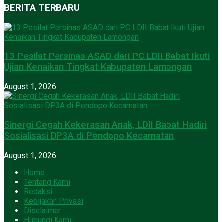
BERITA TERBARU
13 Pesilat Persinas ASAD dari PC LDII Babat Ikuti
Ujian Kenaikan Tingkat Kabupaten Lamongan
August 1, 2026
Sinergi Cegah Kekerasan Anak, LDII Babat Hadiri
Sosialisasi DP3A di Pendopo Kecamatan
August 1, 2026
Home
Tentang Kami
Redaksi
Kebijakan Privasi
Disclaimer
Hubungi Kami