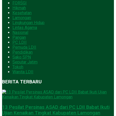
FORSGI
Hikmah
Kesehatan
Lamongan
Lingkungan Hidup
Lintas Agama
Nasional
Pangan
PC LDII
Pemuda LDII
Pendidikan
Sako SPN
Seputar Jatim
Tokoh
Wanita LDII
BERITA TERBARU
13 Pesilat Persinas ASAD dari PC LDII Babat Ikuti
Ujian Kenaikan Tingkat Kabupaten Lamongan