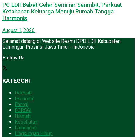
PC LDII Babat Gelar Seminar Sarimbit, Perkuat
Ketahanan Keluarga Menuju Rumah Tangga
Harmonis
August 1, 2026
Selamat datang di Website Resmi DPD LDII Kabupaten
Lamongan Provinsi Jawa Timur - Indonesia
Follow Us
KATEGORI
Dakwah
Ekonomi
Energi
FORSGI
Hikmah
Kesehatan
Lamongan
Lingkungan Hidup