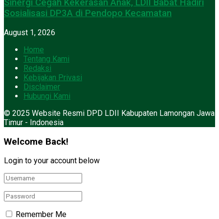
Sinergi Cegah Kekerasan Anak, LDII Babat Hadiri
Sosialisasi DP3A di Pendopo Kecamatan
August 1, 2026
Home
Tentang Kami
Redaksi
Kebijakan Privasi
Disclaimer
Hubungi Kami
© 2025 Website Resmi DPD LDII Kabupaten Lamongan Jawa
Timur - Indonesia
Welcome Back!
Login to your account below
Remember Me