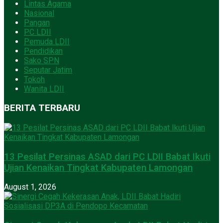
Lintas Agama
Nasional
Pangan
PC LDII
Pemuda LDII
Pendidikan
Sako SPN
Seputar Jatim
Tokoh
Wanita LDII
BERITA TERBARU
13 Pesilat Persinas ASAD dari PC LDII Babat Ikuti
Ujian Kenaikan Tingkat Kabupaten Lamongan
August 1, 2026