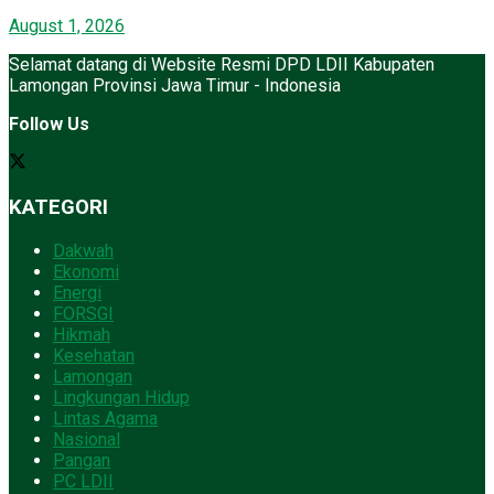
August 1, 2026
Selamat datang di Website Resmi DPD LDII Kabupaten
Lamongan Provinsi Jawa Timur - Indonesia
Follow Us
KATEGORI
Dakwah
Ekonomi
Energi
FORSGI
Hikmah
Kesehatan
Lamongan
Lingkungan Hidup
Lintas Agama
Nasional
Pangan
PC LDII