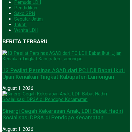
Pemuda LDII
Pendidikan
Sako SPN
Seputar Jatim
Tokoh
Wanita LDII
BERITA TERBARU
13 Pesilat Persinas ASAD dari PC LDII Babat Ikuti
Ujian Kenaikan Tingkat Kabupaten Lamongan
August 1, 2026
Sinergi Cegah Kekerasan Anak, LDII Babat Hadiri
Sosialisasi DP3A di Pendopo Kecamatan
August 1, 2026