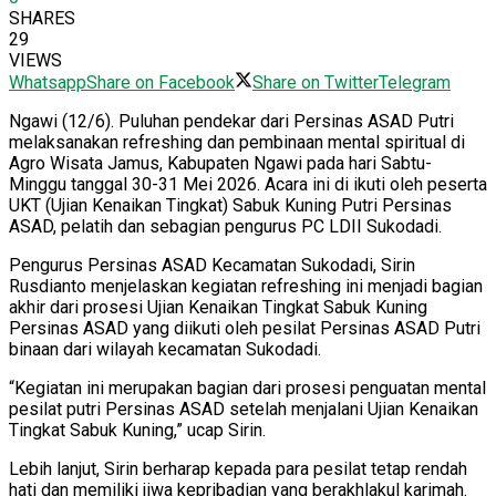
SHARES
29
VIEWS
Whatsapp
Share on Facebook
Share on Twitter
Telegram
Ngawi (12/6). Puluhan pendekar dari Persinas ASAD Putri
melaksanakan refreshing dan pembinaan mental spiritual di
Agro Wisata Jamus, Kabupaten Ngawi pada hari Sabtu-
Minggu tanggal 30-31 Mei 2026. Acara ini di ikuti oleh peserta
UKT (Ujian Kenaikan Tingkat) Sabuk Kuning Putri Persinas
ASAD, pelatih dan sebagian pengurus PC LDII Sukodadi.
Pengurus Persinas ASAD Kecamatan Sukodadi, Sirin
Rusdianto menjelaskan kegiatan refreshing ini menjadi bagian
akhir dari prosesi Ujian Kenaikan Tingkat Sabuk Kuning
Persinas ASAD yang diikuti oleh pesilat Persinas ASAD Putri
binaan dari wilayah kecamatan Sukodadi.
“Kegiatan ini merupakan bagian dari prosesi penguatan mental
pesilat putri Persinas ASAD setelah menjalani Ujian Kenaikan
Tingkat Sabuk Kuning,” ucap Sirin.
Lebih lanjut, Sirin berharap kepada para pesilat tetap rendah
hati dan memiliki jiwa kepribadian yang berakhlakul karimah.