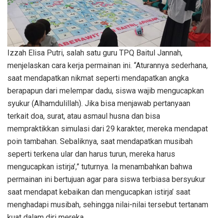
Izzah Elisa Putri, salah satu guru TPQ Baitul Jannah,
menjelaskan cara kerja permainan ini. “Aturannya sederhana,
saat mendapatkan nikmat seperti mendapatkan angka
berapapun dari melempar dadu, siswa wajib mengucapkan
syukur (Alhamdulillah). Jika bisa menjawab pertanyaan
terkait doa, surat, atau asmaul husna dan bisa
mempraktikkan simulasi dari 29 karakter, mereka mendapat
poin tambahan. Sebaliknya, saat mendapatkan musibah
seperti terkena ular dan harus turun, mereka harus
mengucapkan istirja’,” tuturnya. Ia menambahkan bahwa
permainan ini bertujuan agar para siswa terbiasa bersyukur
saat mendapat kebaikan dan mengucapkan istirja’ saat
menghadapi musibah, sehingga nilai-nilai tersebut tertanam
kuat dalam diri mereka.