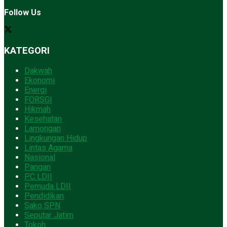
Follow Us
KATEGORI
Dakwah
Ekonomi
Energi
FORSGI
Hikmah
Kesehatan
Lamongan
Lingkungan Hidup
Lintas Agama
Nasional
Pangan
PC LDII
Pemuda LDII
Pendidikan
Sako SPN
Seputar Jatim
Tokoh