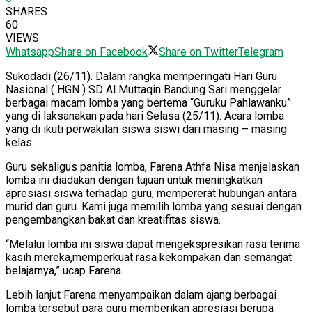
SHARES
60
VIEWS
Whatsapp
Share on Facebook
Share on Twitter
Telegram
Sukodadi (26/11). Dalam rangka memperingati Hari Guru
Nasional ( HGN ) SD Al Muttaqin Bandung Sari menggelar
berbagai macam lomba yang bertema “Guruku Pahlawanku”
yang di laksanakan pada hari Selasa (25/11). Acara lomba
yang di ikuti perwakilan siswa siswi dari masing – masing
kelas.
Guru sekaligus panitia lomba, Farena Athfa Nisa menjelaskan
lomba ini diadakan dengan tujuan untuk meningkatkan
apresiasi siswa terhadap guru, mempererat hubungan antara
murid dan guru. Kami juga memilih lomba yang sesuai dengan
pengembangkan bakat dan kreatifitas siswa.
“Melalui lomba ini siswa dapat mengekspresikan rasa terima
kasih mereka,memperkuat rasa kekompakan dan semangat
belajarnya,” ucap Farena.
Lebih lanjut Farena menyampaikan dalam ajang berbagai
lomba tersebut para guru memberikan apresiasi berupa