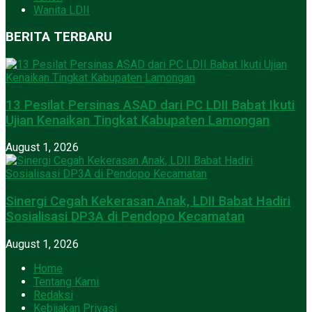
Wanita LDII
BERITA TERBARU
13 Pesilat Persinas ASAD dari PC LDII Babat Ikuti
Ujian Kenaikan Tingkat Kabupaten Lamongan
August 1, 2026
Sinergi Cegah Kekerasan Anak, LDII Babat Hadiri
Sosialisasi DP3A di Pendopo Kecamatan
August 1, 2026
Home
Tentang Kami
Redaksi
Kebijakan Privasi