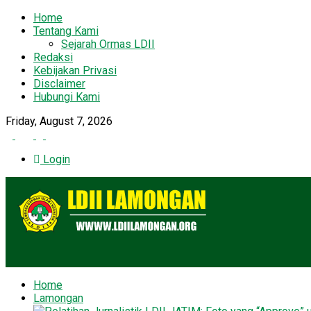
Home
Tentang Kami
Sejarah Ormas LDII
Redaksi
Kebijakan Privasi
Disclaimer
Hubungi Kami
Friday, August 7, 2026
Login
Home
Lamongan