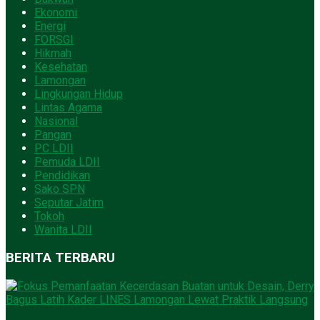
Ekonomi
Energi
FORSGI
Hikmah
Kesehatan
Lamongan
Lingkungan Hidup
Lintas Agama
Nasional
Pangan
PC LDII
Pemuda LDII
Pendidikan
Sako SPN
Seputar Jatim
Tokoh
Wanita LDII
BERITA TERBARU