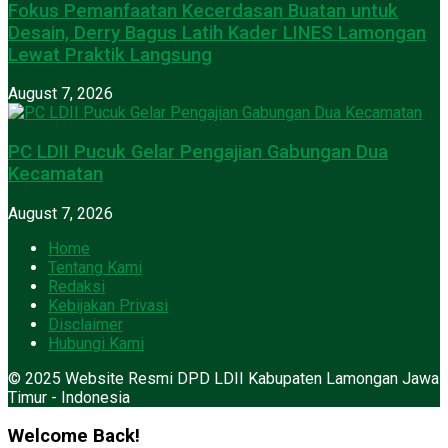
Fokus Pemanfaatan Kecerdasan Buatan untuk
Desain, Derry Bagus Latih Kader LINES Lamongan
Lewat Praktik Langsung
August 7, 2026
PC LDII Pucuk Gelar Pengajian Gabungan Dua
Kecamatan
August 7, 2026
Home
Tentang Kami
Redaksi
Kebijakan Privasi
Disclaimer
Hubungi Kami
© 2025 Website Resmi DPD LDII Kabupaten Lamongan Jawa
Timur - Indonesia
Welcome Back!