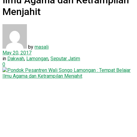
Ilmu Agama dan Ketrampilan
Menjahit
by
masali
May 20, 2017
in
Dakwah
,
Lamongan
,
Seputar Jatim
0