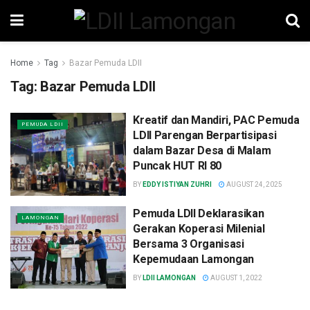
Home
Tag
Bazar Pemuda LDII
Tag:
Bazar Pemuda LDII
Kreatif dan Mandiri, PAC Pemuda
PEMUDA LDII
LDII Parengan Berpartisipasi
dalam Bazar Desa di Malam
Puncak HUT RI 80
BY
EDDY ISTIYAN ZUHRI
AUGUST 24, 2025
Pemuda LDII Deklarasikan
LAMONGAN
Gerakan Koperasi Milenial
Bersama 3 Organisasi
Kepemudaan Lamongan
BY
LDII LAMONGAN
AUGUST 1, 2022