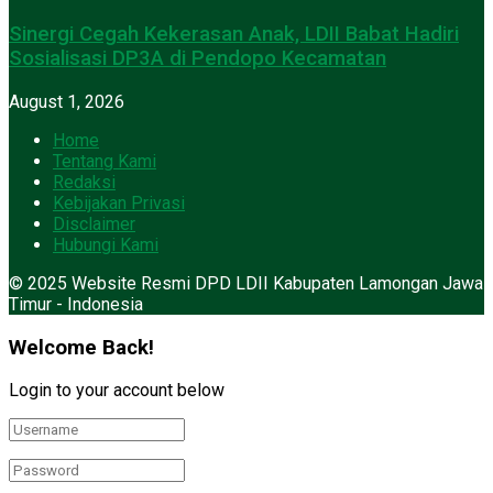
Sinergi Cegah Kekerasan Anak, LDII Babat Hadiri
Sosialisasi DP3A di Pendopo Kecamatan
August 1, 2026
Home
Tentang Kami
Redaksi
Kebijakan Privasi
Disclaimer
Hubungi Kami
© 2025 Website Resmi DPD LDII Kabupaten Lamongan Jawa
Timur - Indonesia
Welcome Back!
Login to your account below