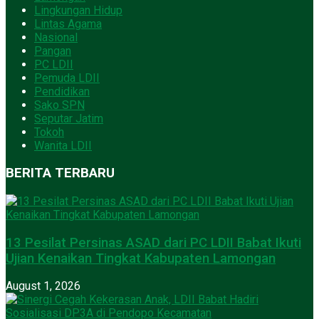
Lingkungan Hidup
Lintas Agama
Nasional
Pangan
PC LDII
Pemuda LDII
Pendidikan
Sako SPN
Seputar Jatim
Tokoh
Wanita LDII
BERITA TERBARU
13 Pesilat Persinas ASAD dari PC LDII Babat Ikuti
Ujian Kenaikan Tingkat Kabupaten Lamongan
August 1, 2026