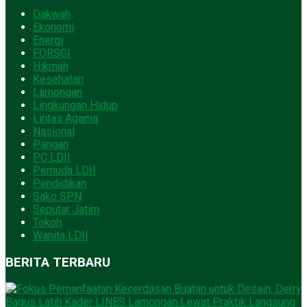
Dakwah
Ekonomi
Energi
FORSGI
Hikmah
Kesehatan
Lamongan
Lingkungan Hidup
Lintas Agama
Nasional
Pangan
PC LDII
Pemuda LDII
Pendidikan
Sako SPN
Seputar Jatim
Tokoh
Wanita LDII
BERITA TERBARU