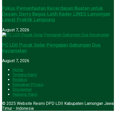
Fokus Pemanfaatan Kecerdasan Buatan untuk
Desain, Derry Bagus Latih Kader LINES Lamongan
Lewat Praktik Langsung
August 7, 2026
PC LDII Pucuk Gelar Pengajian Gabungan Dua
Kecamatan
August 7, 2026
Home
Tentang Kami
Redaksi
Kebijakan Privasi
Disclaimer
Hubungi Kami
© 2025 Website Resmi DPD LDII Kabupaten Lamongan Jawa
Timur - Indonesia