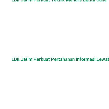
LDII Jatim Perkuat Teknik Menulis Berita Guna T
LDII Jatim Perkuat Pertahanan Informasi Lewat