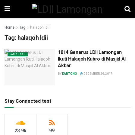
Home
Tag
halaqoh ldii
Tag:
halaqoh ldii
1814 Generus LDII Lamongan
LAMONGAN
Ikuti Halaqoh Kubro di Masjid Al
Akbar
BY
KARTONO
DECEMBER 26, 2017
Stay Connected test
23.9k
99